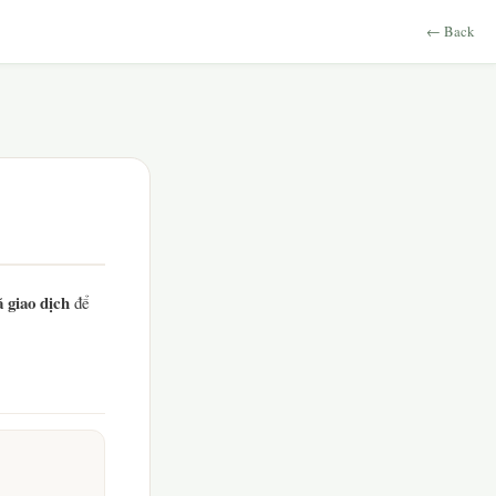
← Back
 giao dịch
để