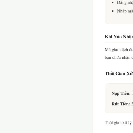
Đăng nhậ
Nhập mã 
Khi Nào Nhậ
Mã giao dịch đ
bạn chưa nhận đư
Thời Gian Xử
Nạp Tiền:
T
Rút Tiền:
3
Thời gian xử lý 