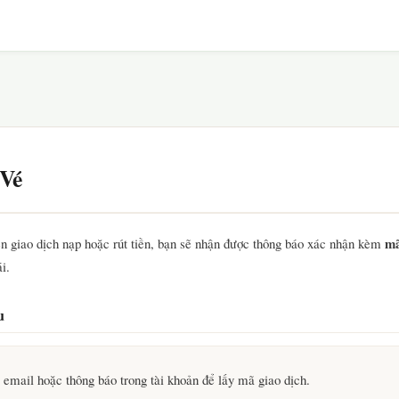
 Vé
mã
ện giao dịch nạp hoặc rút tiền, bạn sẽ nhận được thông báo xác nhận kèm
i.
u
 email hoặc thông báo trong tài khoản để lấy mã giao dịch.