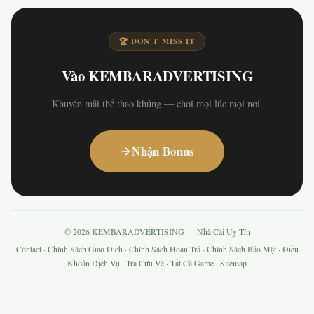
🏆 DON'T MISS IT
Vào KEMBARADVERTISING
Khuyến mãi thể thao khủng — chơi mọi lúc mọi nơi.
Nhận Bonus
© 2026 KEMBARADVERTISING — Nhà Cái Uy Tín
Contact
·
Chính Sách Giao Dịch
·
Chính Sách Hoàn Trả
·
Chính Sách Bảo Mật
·
Điều
Khoản Dịch Vụ
·
Tra Cứu Vé
·
Tất Cả Game
·
Sitemap