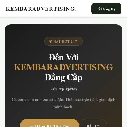
KEMBARADVERTISING
.
Đăng Ký
🎯 NẠP RÚT 24/7
Đến Với
KEMBARADVERTISING
Đẳng Cấp
Giấy Phép Hợp Pháp
Cá cược cho anh em cá cược. Thể thao trực tiếp, giao dịch
minh bạch.
→ Đăng Ký Tân Thủ
Bắn Cá