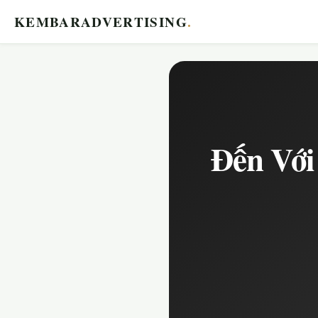
KEMBARADVERTISING
.
Đến Vớ