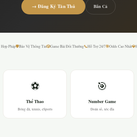
→ Đăng Ký Tân Thủ
Bắn Cá
🛡
🎲
📞
🎯
💎
p Hợp Pháp
Bảo Vệ Thông Tin
Game Bài Đổi Thưởng
Hỗ Trợ 24/7
Odds Cao Nhất
⚽
🎯
Thể Thao
Number Game
Bóng đá, tennis, eSports
Đoán số, xóc đĩa