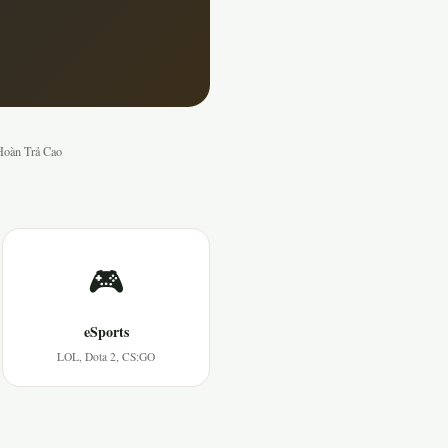
Hoàn Trả Cao
🎮
eSports
LOL, Dota 2, CS:GO