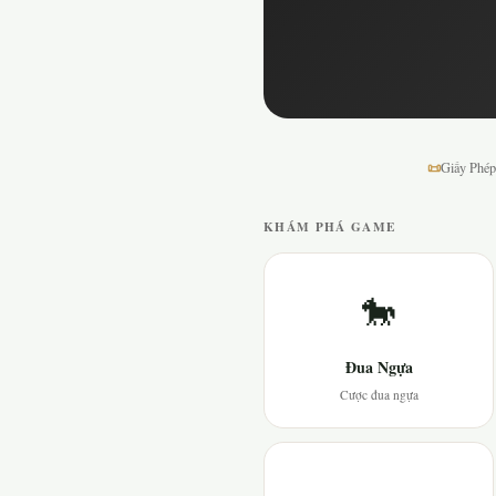
📜
Giấy Phé
KHÁM PHÁ GAME
🐎
Đua Ngựa
Cược đua ngựa