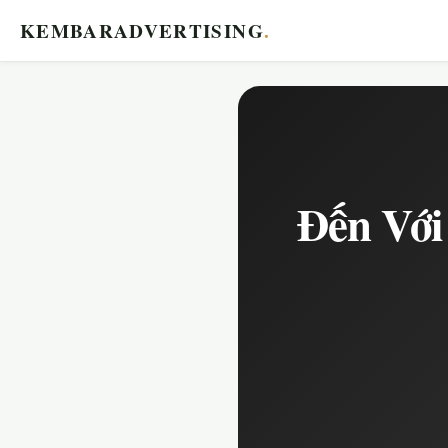
KEMBARADVERTISING
.
Đến Vớ