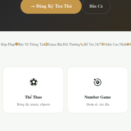
→ Đăng Ký Tân Thủ
Bắn Cá
🛡
🎲
📞
🎯
💎
p Hợp Pháp
Bảo Vệ Thông Tin
Game Bài Đổi Thưởng
Hỗ Trợ 24/7
Odds Cao Nhất
⚽
🎯
Thể Thao
Number Game
Bóng đá, tennis, eSports
Đoán số, xóc đĩa