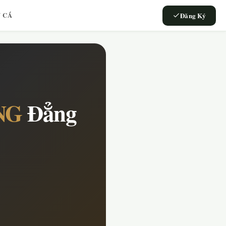
Đăng Ký
 CÁ
NG
Đẳng