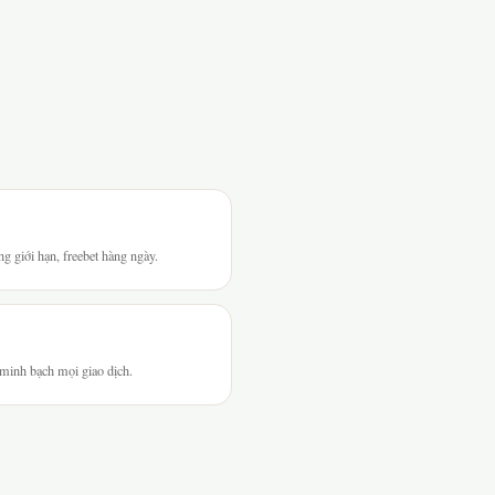
g giới hạn, freebet hàng ngày.
minh bạch mọi giao dịch.