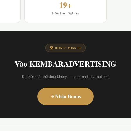
19+
Năm Kinh Nghiệm
🏆 DON'T MISS IT
Vào KEMBARADVERTISING
Khuyến mãi thể thao khủng — chơi mọi lúc mọi nơi.
Nhận Bonus