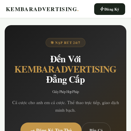
KEMBARADVERTISING
.
Đăng Ký
🎯 NẠP RÚT 24/7
Đến Với
KEMBARADVERTISING
Đẳng Cấp
Giấy Phép Hợp Pháp
Cá cược cho anh em cá cược. Thể thao trực tiếp, giao dịch
minh bạch.
→ Đăng Ký Tân Thủ
Bắn Cá