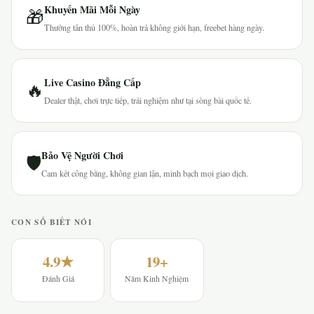
Khuyến Mãi Mỗi Ngày
🎁
Thưởng tân thủ 100%, hoàn trả không giới hạn, freebet hàng ngày.
Live Casino Đẳng Cấp
🔥
Dealer thật, chơi trực tiếp, trải nghiệm như tại sòng bài quốc tế.
Bảo Vệ Người Chơi
🛡
Cam kết công bằng, không gian lận, minh bạch mọi giao dịch.
CON SỐ BIẾT NÓI
4.9★
19+
Đánh Giá
Năm Kinh Nghiệm