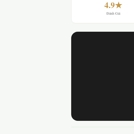
4.9★
Đánh Giá