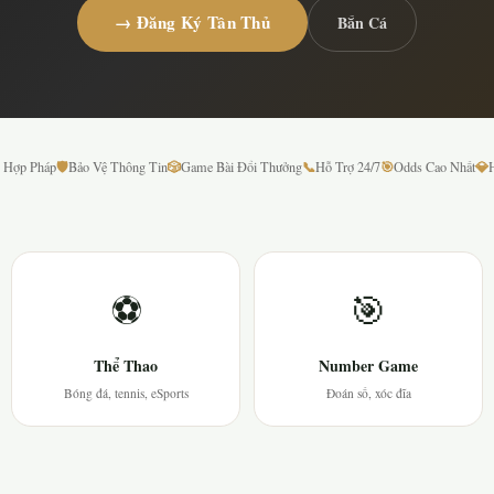
→ Đăng Ký Tân Thủ
Bắn Cá
🛡
🎲
📞
🎯
💎
p Hợp Pháp
Bảo Vệ Thông Tin
Game Bài Đổi Thưởng
Hỗ Trợ 24/7
Odds Cao Nhất
⚽
🎯
Thể Thao
Number Game
Bóng đá, tennis, eSports
Đoán số, xóc đĩa