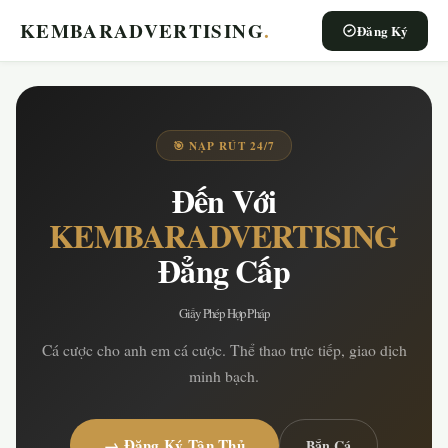
KEMBARADVERTISING
.
Đăng Ký
🎯 NẠP RÚT 24/7
Đến Với
KEMBARADVERTISING
Đẳng Cấp
Giấy Phép Hợp Pháp
Cá cược cho anh em cá cược. Thể thao trực tiếp, giao dịch
minh bạch.
→ Đăng Ký Tân Thủ
Bắn Cá