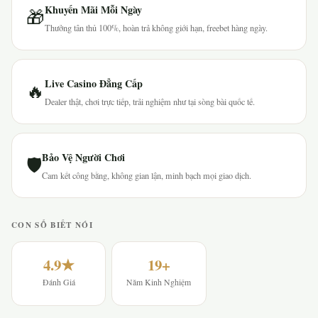
Khuyến Mãi Mỗi Ngày
🎁
Thưởng tân thủ 100%, hoàn trả không giới hạn, freebet hàng ngày.
Live Casino Đẳng Cấp
🔥
Dealer thật, chơi trực tiếp, trải nghiệm như tại sòng bài quốc tế.
Bảo Vệ Người Chơi
🛡
Cam kết công bằng, không gian lận, minh bạch mọi giao dịch.
CON SỐ BIẾT NÓI
4.9★
19+
Đánh Giá
Năm Kinh Nghiệm