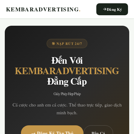
KEMBARADVERTISING
.
Đăng Ký
🎯 NẠP RÚT 24/7
Đến Với
KEMBARADVERTISING
Đẳng Cấp
Giấy Phép Hợp Pháp
Cá cược cho anh em cá cược. Thể thao trực tiếp, giao dịch
minh bạch.
→ Đăng Ký Tân Thủ
Bắn Cá