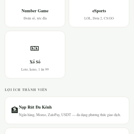
Number Game
eSports
Đoán số, xóc đĩa
LOL, Dota 2, CS:GO
🎫
Xổ Số
Loto, keno, 1 ăn 99
LỢI ÍCH THÀNH VIÊN
Nạp Rút Đa Kênh
🏦
Ngân hàng, Momo, ZaloPay, USDT — đa dạng phương thức giao dịch.