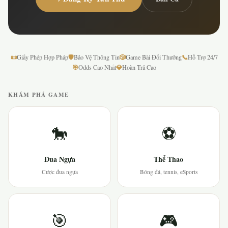
📜
🛡
🎲
📞
Giấy Phép Hợp Pháp
Bảo Vệ Thông Tin
Game Bài Đổi Thưởng
Hỗ Trợ 24/7
🎯
💎
Odds Cao Nhất
Hoàn Trả Cao
KHÁM PHÁ GAME
🐎
⚽
Đua Ngựa
Thể Thao
Cược đua ngựa
Bóng đá, tennis, eSports
🎯
🎮