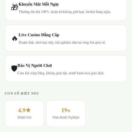
Khuyến Mãi Mỗi Ngày
🎁
Thưởng tân thủ 100%, hoàn trả không giới hạn, freebet hàng ngày.
Live Casino Đẳng Cấp
🔥
Dealer thật, chơi trực tiếp, trải nghiệm như tại sòng bài quốc tế.
Bảo Vệ Người Chơi
🛡
Cam kết công bằng, không gian lận, minh bạch mọi giao dịch.
CON SỐ BIẾT NÓI
4.9★
19+
Đánh Giá
Năm Kinh Nghiệm