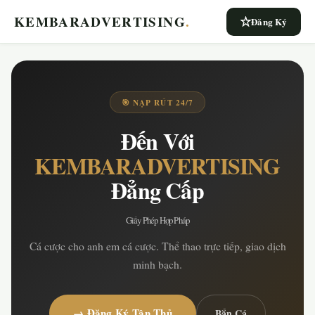
KEMBARADVERTISING
.
Đăng Ký
🎯 NẠP RÚT 24/7
Đến Với
KEMBARADVERTISING
Đẳng Cấp
Giấy Phép Hợp Pháp
Cá cược cho anh em cá cược. Thể thao trực tiếp, giao dịch
minh bạch.
→ Đăng Ký Tân Thủ
Bắn Cá