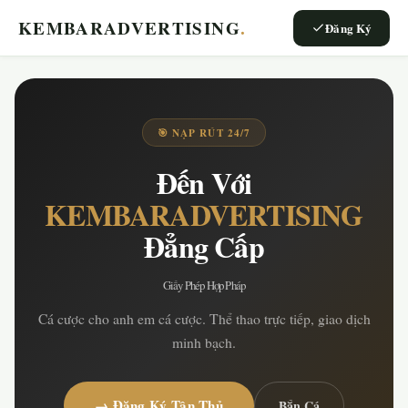
KEMBARADVERTISING
.
Đăng Ký
🎯 NẠP RÚT 24/7
Đến Với
KEMBARADVERTISING
Đẳng Cấp
Giấy Phép Hợp Pháp
Cá cược cho anh em cá cược. Thể thao trực tiếp, giao dịch
minh bạch.
→ Đăng Ký Tân Thủ
Bắn Cá