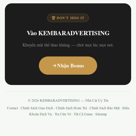
🏆 DON'T MISS IT
Vào KEMBARADVERTISING
Khuyến mãi thể thao khủng — chơi mọi lúc mọi nơi.
Nhận Bonus
© 2026 KEMBARADVERTISING — Nhà Cái Uy Tín
Contact
·
Chính Sách Giao Dịch
·
Chính Sách Hoàn Trả
·
Chính Sách Bảo Mật
·
Điều
Khoản Dịch Vụ
·
Tra Cứu Vé
·
Tất Cả Game
·
Sitemap