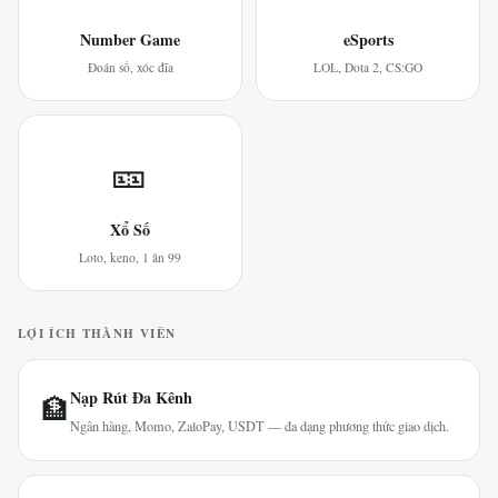
Number Game
eSports
Đoán số, xóc đĩa
LOL, Dota 2, CS:GO
🎫
Xổ Số
Loto, keno, 1 ăn 99
LỢI ÍCH THÀNH VIÊN
Nạp Rút Đa Kênh
🏦
Ngân hàng, Momo, ZaloPay, USDT — đa dạng phương thức giao dịch.