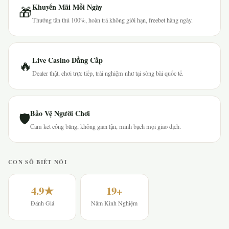
Khuyến Mãi Mỗi Ngày
🎁
Thưởng tân thủ 100%, hoàn trả không giới hạn, freebet hàng ngày.
Live Casino Đẳng Cấp
🔥
Dealer thật, chơi trực tiếp, trải nghiệm như tại sòng bài quốc tế.
Bảo Vệ Người Chơi
🛡
Cam kết công bằng, không gian lận, minh bạch mọi giao dịch.
CON SỐ BIẾT NÓI
4.9★
19+
Đánh Giá
Năm Kinh Nghiệm