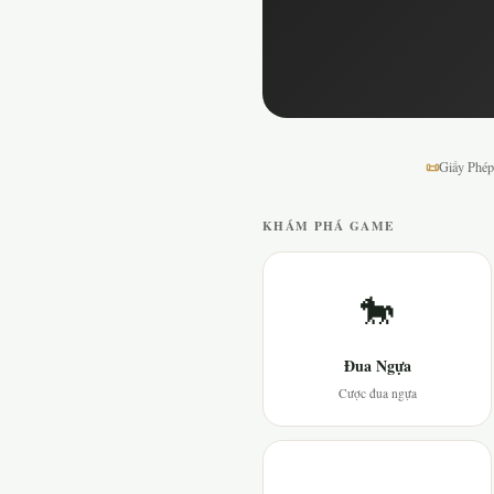
📜
Giấy Phé
KHÁM PHÁ GAME
🐎
Đua Ngựa
Cược đua ngựa