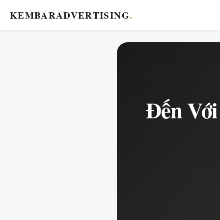
KEMBARADVERTISING
.
Đến Vớ