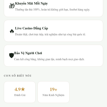
Khuyến Mãi Mỗi Ngày
🎁
Thưởng tân thủ 100%, hoàn trả không giới hạn, freebet hàng ngày.
Live Casino Đẳng Cấp
🔥
Dealer thật, chơi trực tiếp, trải nghiệm như tại sòng bài quốc tế.
Bảo Vệ Người Chơi
🛡
Cam kết công bằng, không gian lận, minh bạch mọi giao dịch.
CON SỐ BIẾT NÓI
4.9★
19+
Đánh Giá
Năm Kinh Nghiệm