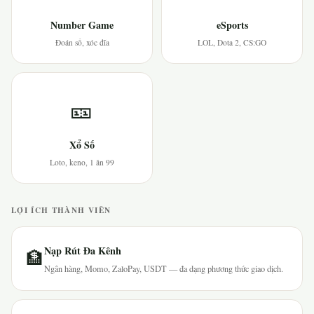
Number Game
eSports
Đoán số, xóc đĩa
LOL, Dota 2, CS:GO
🎫
Xổ Số
Loto, keno, 1 ăn 99
LỢI ÍCH THÀNH VIÊN
Nạp Rút Đa Kênh
🏦
Ngân hàng, Momo, ZaloPay, USDT — đa dạng phương thức giao dịch.