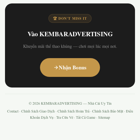
🏆 DON'T MISS IT
Vào KEMBARADVERTISING
Khuyến mãi thể thao khủng — chơi mọi lúc mọi nơi.
Nhận Bonus
© 2026 KEMBARADVERTISING — Nhà Cái Uy Tín
Contact
·
Chính Sách Giao Dịch
·
Chính Sách Hoàn Trả
·
Chính Sách Bảo Mật
·
Điều
Khoản Dịch Vụ
·
Tra Cứu Vé
·
Tất Cả Game
·
Sitemap