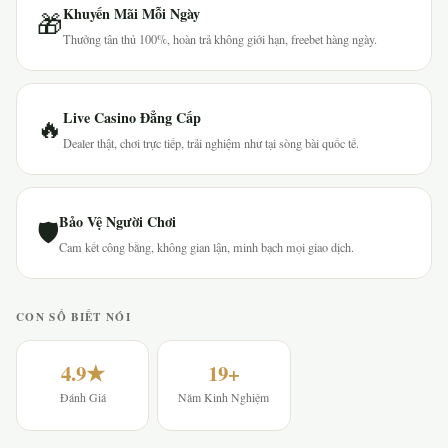
Khuyến Mãi Mỗi Ngày
🎁
Thưởng tân thủ 100%, hoàn trả không giới hạn, freebet hàng ngày.
Live Casino Đẳng Cấp
🔥
Dealer thật, chơi trực tiếp, trải nghiệm như tại sòng bài quốc tế.
Bảo Vệ Người Chơi
🛡
Cam kết công bằng, không gian lận, minh bạch mọi giao dịch.
CON SỐ BIẾT NÓI
4.9★
19+
Đánh Giá
Năm Kinh Nghiệm