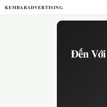
KEMBARADVERTISING
.
Đến Vớ