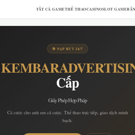
TẤT CẢ GAME
THỂ THAO
CASINO
SLOT GAME
BẮN
🎯 NẠP RÚT 24/7
i
KEMBARADVERTISI
Cấp
Giấy Phép Hợp Pháp
Cá cược cho anh em cá cược. Thể thao trực tiếp, giao dịch minh
bạch.