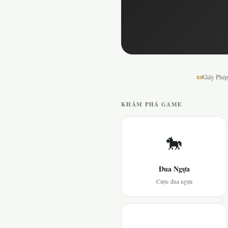
📜
Giấy Phé
KHÁM PHÁ GAME
🐎
Đua Ngựa
Cược đua ngựa