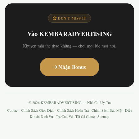
🏆 DON'T MISS IT
Vào KEMBARADVERTISING
Khuyến mãi thể thao khủng — chơi mọi lúc mọi nơi.
Nhận Bonus
© 2026 KEMBARADVERTISING — Nhà Cái Uy Tín
Contact
·
Chính Sách Giao Dịch
·
Chính Sách Hoàn Trả
·
Chính Sách Bảo Mật
·
Điều
Khoản Dịch Vụ
·
Tra Cứu Vé
·
Tất Cả Game
·
Sitemap