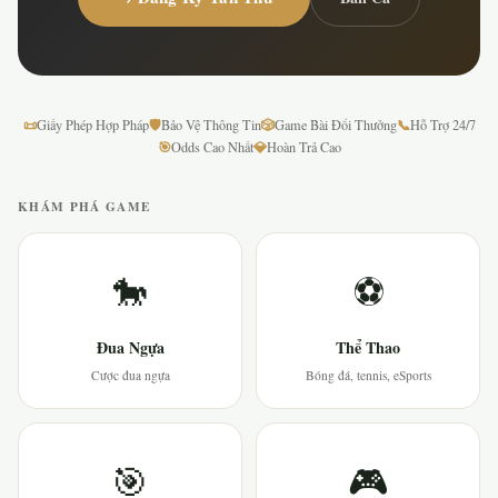
📜
🛡
🎲
📞
Giấy Phép Hợp Pháp
Bảo Vệ Thông Tin
Game Bài Đổi Thưởng
Hỗ Trợ 24/7
🎯
💎
Odds Cao Nhất
Hoàn Trả Cao
KHÁM PHÁ GAME
🐎
⚽
Đua Ngựa
Thể Thao
Cược đua ngựa
Bóng đá, tennis, eSports
🎯
🎮