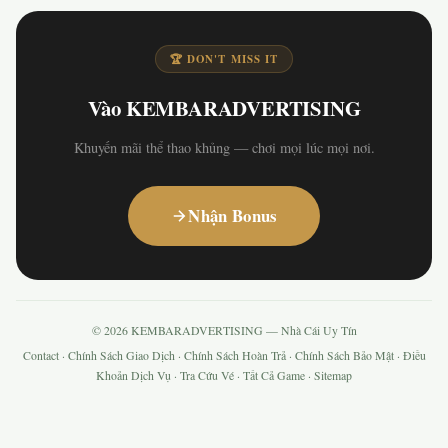
🏆 DON'T MISS IT
Vào KEMBARADVERTISING
Khuyến mãi thể thao khủng — chơi mọi lúc mọi nơi.
Nhận Bonus
© 2026 KEMBARADVERTISING — Nhà Cái Uy Tín
Contact
·
Chính Sách Giao Dịch
·
Chính Sách Hoàn Trả
·
Chính Sách Bảo Mật
·
Điều
Khoản Dịch Vụ
·
Tra Cứu Vé
·
Tất Cả Game
·
Sitemap