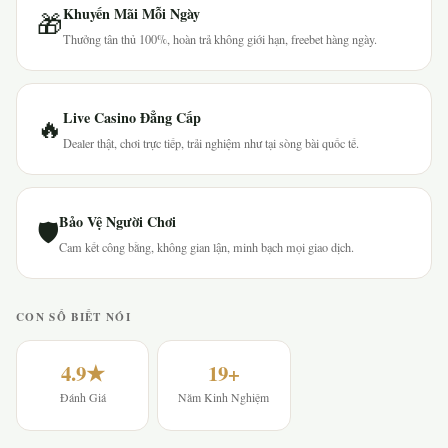
Khuyến Mãi Mỗi Ngày
🎁
Thưởng tân thủ 100%, hoàn trả không giới hạn, freebet hàng ngày.
Live Casino Đẳng Cấp
🔥
Dealer thật, chơi trực tiếp, trải nghiệm như tại sòng bài quốc tế.
Bảo Vệ Người Chơi
🛡
Cam kết công bằng, không gian lận, minh bạch mọi giao dịch.
CON SỐ BIẾT NÓI
4.9★
19+
Đánh Giá
Năm Kinh Nghiệm