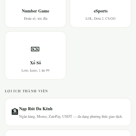
Number Game
eSports
Đoán số, xóc đĩa
LOL, Dota 2, CS:GO
🎫
Xổ Số
Loto, keno, 1 ăn 99
LỢI ÍCH THÀNH VIÊN
Nạp Rút Đa Kênh
🏦
Ngân hàng, Momo, ZaloPay, USDT — đa dạng phương thức giao dịch.