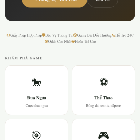
📜
🛡
🎲
📞
Giấy Phép Hợp Pháp
Bảo Vệ Thông Tin
Game Bài Đổi Thưởng
Hỗ Trợ 24/7
🎯
💎
Odds Cao Nhất
Hoàn Trả Cao
KHÁM PHÁ GAME
🐎
⚽
Đua Ngựa
Thể Thao
Cược đua ngựa
Bóng đá, tennis, eSports
🎯
🎮