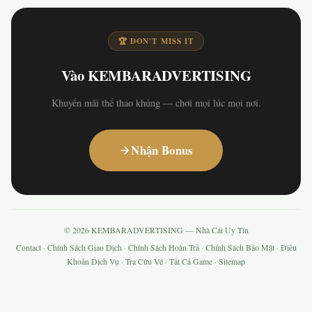
🏆 DON'T MISS IT
Vào KEMBARADVERTISING
Khuyến mãi thể thao khủng — chơi mọi lúc mọi nơi.
Nhận Bonus
© 2026 KEMBARADVERTISING — Nhà Cái Uy Tín
Contact
·
Chính Sách Giao Dịch
·
Chính Sách Hoàn Trả
·
Chính Sách Bảo Mật
·
Điều
Khoản Dịch Vụ
·
Tra Cứu Vé
·
Tất Cả Game
·
Sitemap