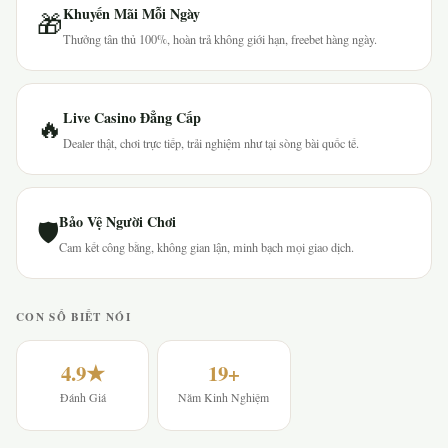
Khuyến Mãi Mỗi Ngày
🎁
Thưởng tân thủ 100%, hoàn trả không giới hạn, freebet hàng ngày.
Live Casino Đẳng Cấp
🔥
Dealer thật, chơi trực tiếp, trải nghiệm như tại sòng bài quốc tế.
Bảo Vệ Người Chơi
🛡
Cam kết công bằng, không gian lận, minh bạch mọi giao dịch.
CON SỐ BIẾT NÓI
4.9★
19+
Đánh Giá
Năm Kinh Nghiệm